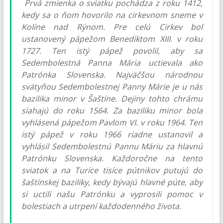
Prvá zmienka o sviatku pochádza z roku 1412,
kedy sa o ňom hovorilo na cirkevnom sneme v
Kolíne nad Rýnom. Pre celú Cirkev bol
ustanovený pápežom Benediktom XIII. v roku
1727. Ten istý pápež povolil, aby sa
Sedembolestná Panna Mária uctievala ako
Patrónka Slovenska. Najväčšou národnou
svätyňou Sedembolestnej Panny Márie je u nás
bazilika minor v Šaštíne. Dejiny tohto chrámu
siahajú do roku 1564. Za baziliku minor bola
vyhlásená pápežom Pavlom VI. v roku 1964. Ten
istý pápež v roku 1966 riadne ustanovil a
vyhlásil Sedembolestnú Pannu Máriu za hlavnú
Patrónku Slovenska. Každoročne na tento
sviatok a na Turíce tisíce pútnikov putujú do
šaštínskej baziliky, kedy bývajú hlavné púte, aby
si uctili našu Patrónku a vyprosili pomoc v
bolestiach a utrpení každodenného života.