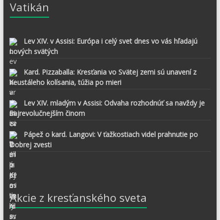
Vatikán
Lev XIV. v Assisi: Európa i celý svet dnes vo vás hľadajú
nových svätých
Kard. Pizzaballa: Kresťania vo Svätej zemi sú unavení z
neustáleho kolísania, túžia po mieri
Lev XIV. mladým v Assisi: Odvaha rozhodnúť sa navždy je
najrevolučnejším činom
Pápež o kard. Langovi: V ťažkostiach videl prahnutie po
Dobrej zvesti
Akcie z kresťanského sveta