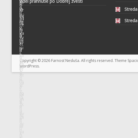
videl prahnutie po Dobrej zvesti
Streda
Streda
Copyright © 2026
Farnosť Nesluša
. All rights reserved. Theme
Spaci
WordPress
.