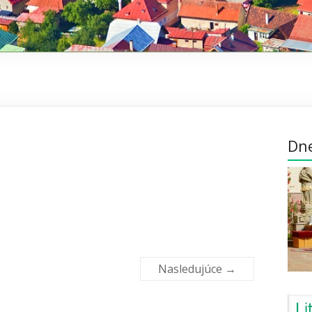
Dn
Nasledujúce →