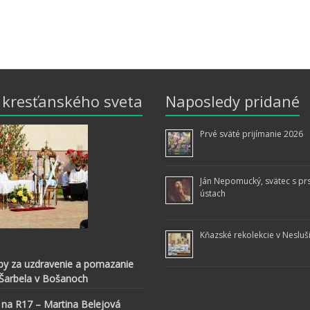
z kresťanského sveta
Naposledy pridané
Prvé sväté prijímanie 2026
Ján Nepomucký, svätec s pr
ústach
Kňazské rekolekcie v Nesluš
by za uzdravenie a pomazanie
 Šarbela v Bošanoch
 na R17 – Martina Belejová