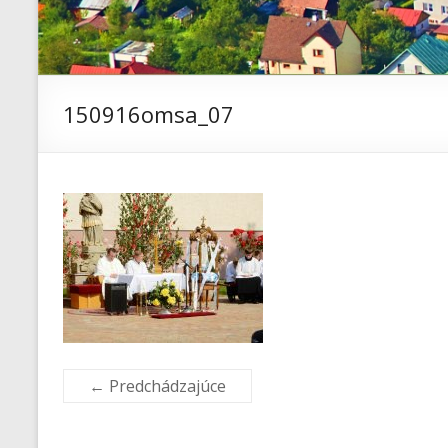
150916omsa_07
← Predchádzajúce