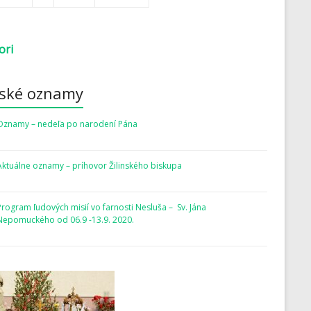
ori
rské oznamy
Oznamy – nedeľa po narodení Pána
Aktuálne oznamy – príhovor Žilinského biskupa
Program ľudových misií vo farnosti Nesluša – Sv. Jána
Nepomuckého od 06.9 -13.9. 2020.