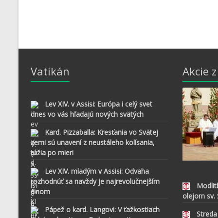
Vatikán
Akcie 
Lev XIV. v Assisi: Európa i celý svet
dnes vo vás hľadajú nových svätých
Kard. Pizzaballa: Kresťania vo Svätej
zemi sú unavení z neustáleho kolísania,
túžia po mieri
Lev XIV. mladým v Assisi: Odvaha
rozhodnúť sa navždy je najrevolučnejším
Modlit
činom
olejom sv.
Pápež o kard. Langovi: V ťažkostiach
Streda