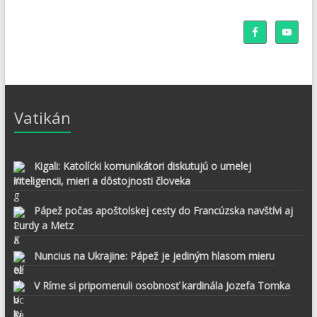
Vatikán
Kigali: Katolícki komunikátori diskutujú o umelej
inteligencii, mieri a dôstojnosti človeka
Pápež počas apoštolskej cesty do Francúzska navštívi aj
Lurdy a Metz
Nuncius na Ukrajine: Pápež je jediným hlasom mieru
V Ríme si pripomenuli osobnosť kardinála Jozefa Tomka