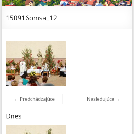
150916omsa_12
← Predchádzajúce
Nasledujúce →
Dnes