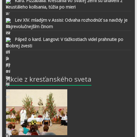
Kard. Pizzaballa: Kresťania vo Svätej zemi sú unavení z
neustáleho kolísania, túžia po mieri
Lev XIV. mladým v Assisi: Odvaha rozhodnúť sa navždy je
najrevolučnejším činom
Pápež o kard. Langovi: V ťažkostiach videl prahnutie po
Dobrej zvesti
Akcie z kresťanského sveta