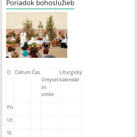
Poriadok bohoslužieb
D
Dátum
Čas
Liturgický
Úmysel
kalendár
sv.
omše
Po
Ut
St