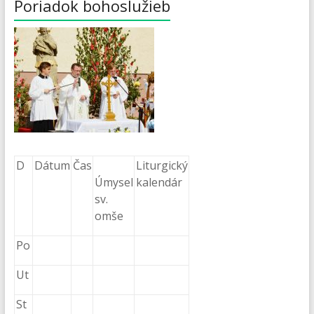
Poriadok bohoslužieb
D
Dátum
Čas
Liturgický
Úmysel
kalendár
sv.
omše
Po
Ut
St