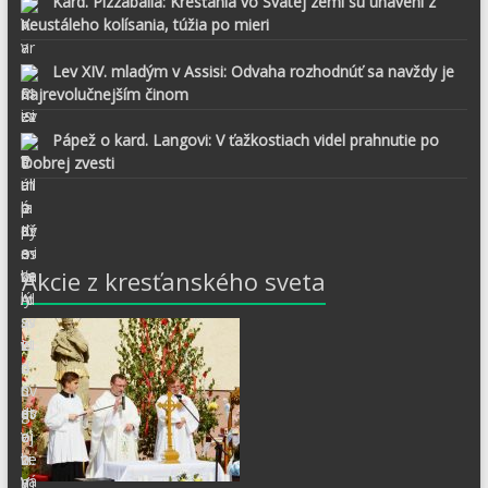
Kard. Pizzaballa: Kresťania vo Svätej zemi sú unavení z
neustáleho kolísania, túžia po mieri
Lev XIV. mladým v Assisi: Odvaha rozhodnúť sa navždy je
najrevolučnejším činom
Pápež o kard. Langovi: V ťažkostiach videl prahnutie po
Dobrej zvesti
Akcie z kresťanského sveta