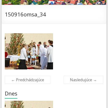
150916omsa_34
← Predchádzajúce
Nasledujúce →
Dnes