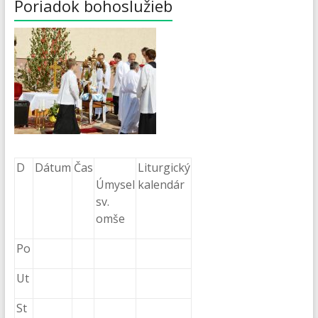
Poriadok bohoslužieb
D
Dátum
Čas
Liturgický
Úmysel
kalendár
sv.
omše
Po
Ut
St