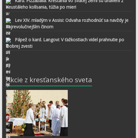
Kard. Pizzaballa: Kresťania vo Svätej zemi sú unavení z
neustáleho kolísania, túžia po mieri
Lev XIV. mladým v Assisi: Odvaha rozhodnúť sa navždy je
najrevolučnejším činom
Pápež o kard. Langovi: V ťažkostiach videl prahnutie po
Dobrej zvesti
Akcie z kresťanského sveta