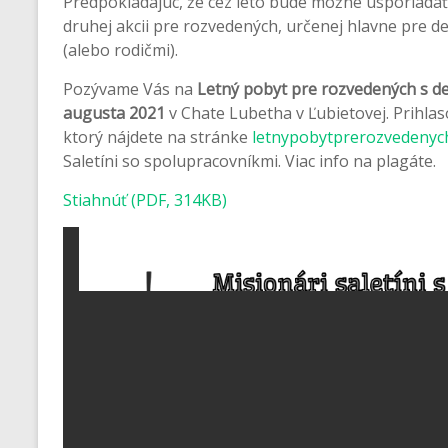
Predpokladajúc, že cez leto bude možné usporiadať
druhej akcii pre rozvedených, určenej hlavne pre de
(alebo rodičmi).
Pozývame Vás na
Letný pobyt pre rozvedených s de
augusta 2021
v Chate Lubetha v Ľubietovej. Prihla
ktorý nájdete na stránke
letnypobytprerozvedenyc
Saletíni so spolupracovníkmi. Viac info na plagáte.
Stiahnúť (PDF, 314KB)