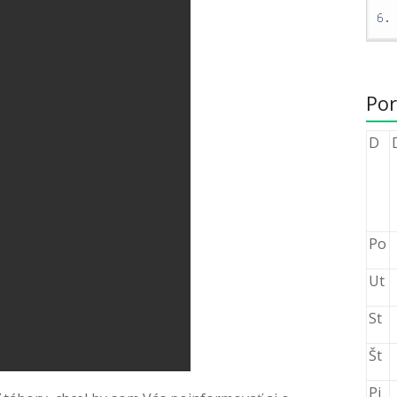
Por
D
Po
Ut
St
Št
Pi