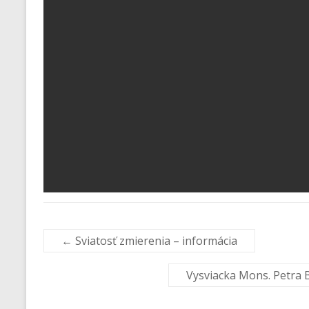
←
Sviatosť zmierenia – informácia
Vysviacka Mons. Petra B