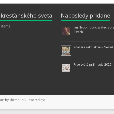
z kresťanského sveta
Naposledy pridané
 items.
Ján Nepomucký, svätec s pr
ústach
Kňazské rekolekcie v Nesluš
Prvé sväté prijímanie 2025
ous
by ThemeGrill. Powered by: