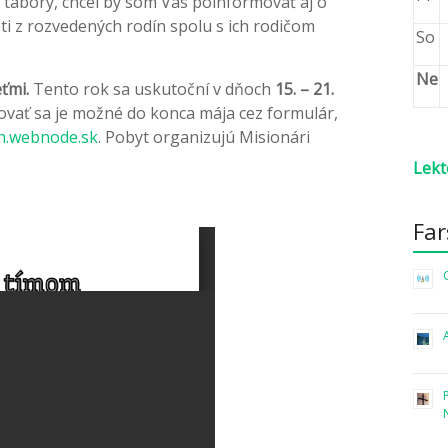
 tábory, chcel by som Vás poinformovať aj o
ti z rozvedených rodín spolu s ich rodičom
So
Ne
ťmi.
Tento rok sa uskutoční v dňoch
15. – 21.
sovať sa je možné do konca mája cez formulár,
h.
webnode.sk
. Pobyt organizujú Misionári
Lekt
Fa