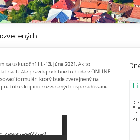
rozvedených
om sa uskutoční
11.-13. júna 2021.
Ak to
Dn
Slatinách. Ale pravdepodobne to bude v
ONLINE
asovací formulár, ktorý bude zverejnený na
u pre túto skupinu rozvedených usporadúvame