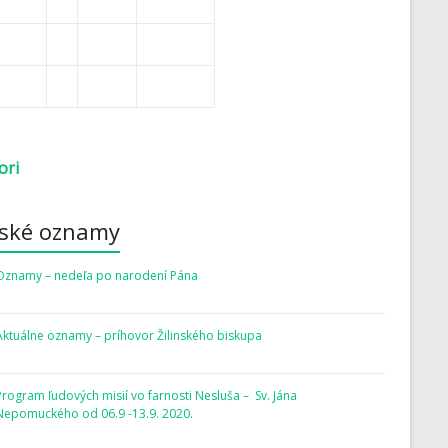
ori
rské oznamy
Oznamy – nedeľa po narodení Pána
Aktuálne oznamy – príhovor Žilinského biskupa
Program ľudových misií vo farnosti Nesluša – Sv. Jána
Nepomuckého od 06.9 -13.9. 2020.