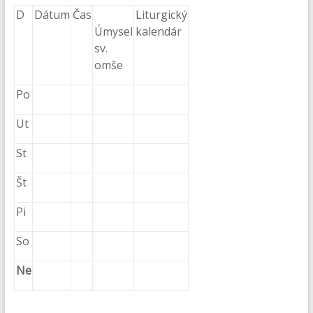
D
Dátum
Čas
Liturgický
Úmysel
kalendár
sv.
omše
Po
Ut
St
Št
Pi
So
Ne