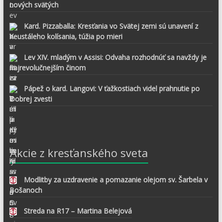
nových svätých
Kard. Pizzaballa: Kresťania vo Svätej zemi sú unavení z
neustáleho kolísania, túžia po mieri
Lev XIV. mladým v Assisi: Odvaha rozhodnúť sa navždy je
najrevolučnejším činom
Pápež o kard. Langovi: V ťažkostiach videl prahnutie po
Dobrej zvesti
Akcie z kresťanského sveta
Modlitby za uzdravenie a pomazanie olejom sv. Šarbela v
Bošanoch
Streda na R17 – Martina Belejová