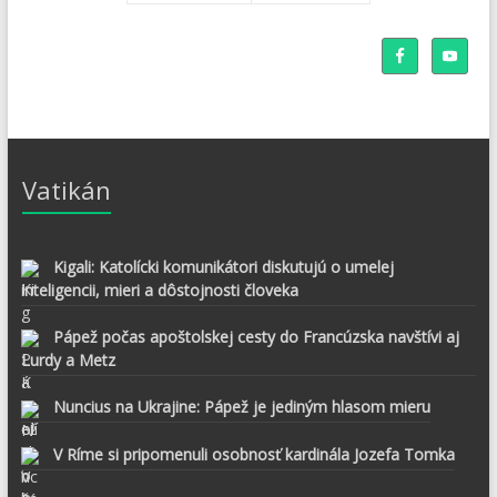
Vatikán
Kigali: Katolícki komunikátori diskutujú o umelej
inteligencii, mieri a dôstojnosti človeka
Pápež počas apoštolskej cesty do Francúzska navštívi aj
Lurdy a Metz
Nuncius na Ukrajine: Pápež je jediným hlasom mieru
V Ríme si pripomenuli osobnosť kardinála Jozefa Tomka