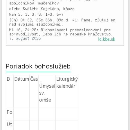
Poriadok bohoslužieb
D
Dátum
Čas
Liturgický
Úmysel
kalendár
sv.
omše
Po
Ut