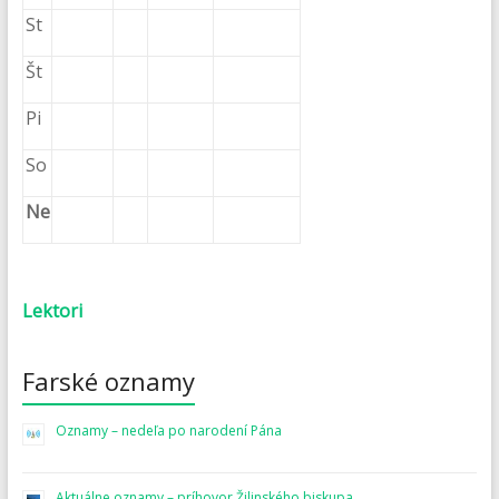
St
Št
Pi
So
Ne
Lektori
Farské oznamy
Oznamy – nedeľa po narodení Pána
Aktuálne oznamy – príhovor Žilinského biskupa