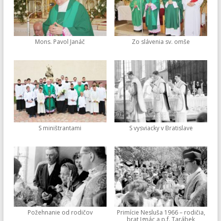
Mons. Pavol Janáč
Zo slávenia sv. omše
S miništrantami
S vysviacky v Bratislave
Požehnanie od rodičov
Primície Nesluša 1966 – rodičia,
brat Ignác a p.f. Tarábek