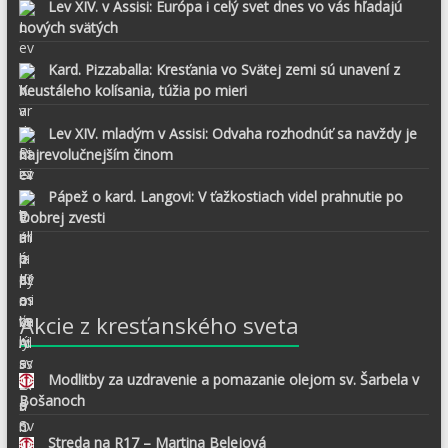
Lev XIV. v Assisi: Európa i celý svet dnes vo vás hľadajú
nových svätých
Kard. Pizzaballa: Kresťania vo Svätej zemi sú unavení z
neustáleho kolísania, túžia po mieri
Lev XIV. mladým v Assisi: Odvaha rozhodnúť sa navždy je
najrevolučnejším činom
Pápež o kard. Langovi: V ťažkostiach videl prahnutie po
Dobrej zvesti
Akcie z kresťanského sveta
Modlitby za uzdravenie a pomazanie olejom sv. Šarbela v
Bošanoch
Streda na R17 – Martina Belejová