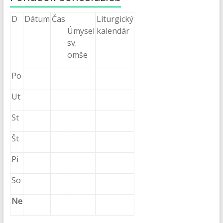
D
Dátum
Čas
Liturgický
Úmysel
kalendár
sv.
omše
Po
Ut
St
Št
Pi
So
Ne