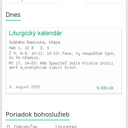
Dnes
Poriadok bohoslužieb
D
Dátum
Čas
Liturgický