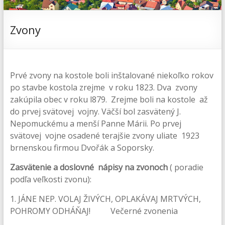
Zvony
Prvé zvony na kostole boli inštalované niekoľko rokov
po stavbe kostola zrejme v roku 1823. Dva zvony
zakúpila obec v roku l879. Zrejme boli na kostole až
do prvej svätovej vojny. Väčší bol zasvätený J.
Nepomuckému a menší Panne Márii. Po prvej
svätovej vojne osadené terajšie zvony uliate 1923
brnenskou firmou Dvořák a Soporsky.
Zasvätenie a doslovné nápisy na zvonoch
( poradie
podľa veľkosti zvonu):
1. JÁNE NEP. VOLAJ ŽIVÝCH, OPLAKÁVAJ MRTVÝCH,
POHROMY ODHÁŇAJ! Večerné zvonenia