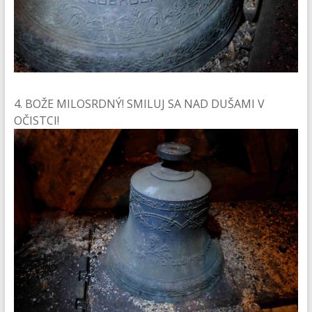
4. BOŽE MILOSRDNÝ! SMILUJ SA NAD DUŠAMI V
OČISTCI!