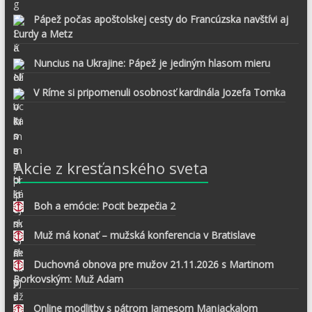
Pápež počas apoštolskej cesty do Francúzska navštívi aj
Lurdy a Metz
Nuncius na Ukrajine: Pápež je jediným hlasom mieru
V Ríme si pripomenuli osobnosť kardinála Jozefa Tomka
Akcie z kresťanského sveta
Boh a emócie: Pocit bezpečia 2
Muž má konať – mužská konferencia v Bratislave
Duchovná obnova pre mužov 21.11.2026 s Martinom
Borkovským: Muž Adam
Online modlitby s pátrom Jamesom Manjackalom