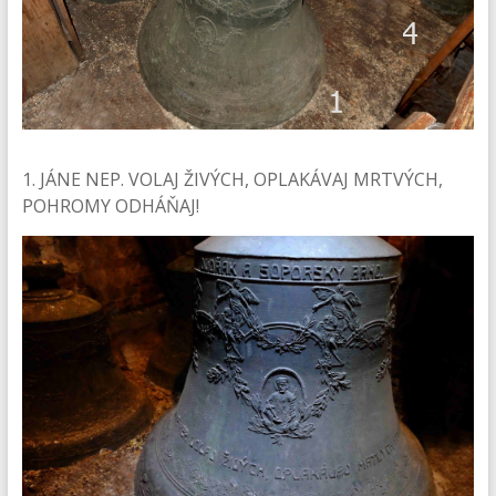
1. JÁNE NEP. VOLAJ ŽIVÝCH, OPLAKÁVAJ MRTVÝCH,
POHROMY ODHÁŇAJ!