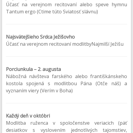
Účasť na verejnom recitovaní alebo speve hymnu
Tantum ergo (Ctime túto Sviatosť slávnu)
Najsvätejšieho Srdca Ježišovho
Účasť na verejnom recitovaní modlitbyNajmilší Ježišu
Porciunkula – 2. augusta
Nábožná návšteva farského alebo františkánskeho
kostola spojená s modlitbou Pána (Otče náš) a
vyznaním viery (Verím v Boha)
Každý deň v októbri
Modlitba ruženca v spoločenstve veriacich (päť
desiatkov s vyslovením jednotlivých tajomstiev,