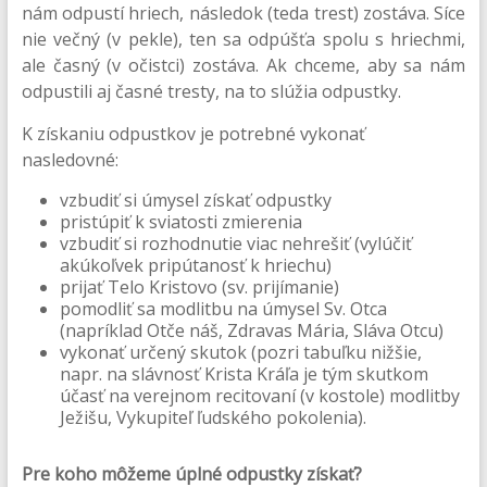
nám odpustí hriech, následok (teda trest) zostáva. Síce
nie večný (v pekle), ten sa odpúšťa spolu s hriechmi,
ale časný (v očistci) zostáva. Ak chceme, aby sa nám
odpustili aj časné tresty, na to slúžia odpustky.
K získaniu odpustkov je potrebné vykonať
nasledovné:
vzbudiť si úmysel získať odpustky
pristúpiť k sviatosti zmierenia
vzbudiť si rozhodnutie viac nehrešiť (vylúčiť
akúkoľvek pripútanosť k hriechu)
prijať Telo Kristovo (sv. prijímanie)
pomodliť sa modlitbu na úmysel Sv. Otca
(napríklad Otče náš, Zdravas Mária, Sláva Otcu)
vykonať určený skutok (pozri tabuľku nižšie,
napr. na slávnosť Krista Kráľa je tým skutkom
účasť na verejnom recitovaní (v kostole) modlitby
Ježišu, Vykupiteľ ľudského pokolenia).
Pre koho môžeme úplné odpustky získať?