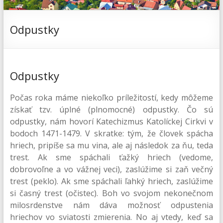
Odpustky
Odpustky
Počas roka máme niekoľko príležitostí, kedy môžeme
získať tzv. úplné (plnomocné) odpustky. Čo sú
odpustky, nám hovorí Katechizmus Katolíckej Cirkvi v
bodoch 1471-1479. V skratke: tým, že človek spácha
hriech, pripíše sa mu vina, ale aj následok za ňu, teda
trest. Ak sme spáchali ťažký hriech (vedome,
dobrovoľne a vo vážnej veci), zaslúžime si zaň večný
trest (peklo). Ak sme spáchali ľahký hriech, zaslúžime
si časný trest (očistec). Boh vo svojom nekonečnom
milosrdenstve nám dáva možnosť odpustenia
hriechov vo sviatosti zmierenia. No aj vtedy, keď sa