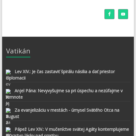
Vatikán
Lev XIV.: Je čas zastaviť špirálu násilia a dať priestor
diplomacii
Anjel Pána: Nevyvyšujme sa pri úspechu a nezúfajme v
temnote
Za evanjelizáciu v mestách - úmysel Svätého Otca na
august
Pápež Lev XIV.: V mučeníctve svätej Agáty kontemplujeme
víťazstvo lásky nad smrťou