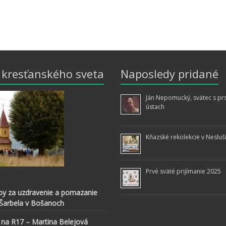
z kresťanského sveta
Naposledy pridané
Ján Nepomucký, svätec s pr
ústach
Kňazské rekolekcie v Nesluš
Prvé sväté prijímanie 2025
by za uzdravenie a pomazanie
 Šarbela v Bošanoch
 na R17 – Martina Belejová