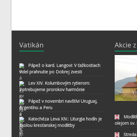
Vatikán
Akcie 
Pápež o kard. Langovi: V ťažkostiach
videl prahnutie po Dobrej zvesti
Lev XIV. Kolumbovým rytierom:
Potrebujeme prorokov harmónie
Pápež v novembri navštívi Uruguaj,
Argentínu a Peru
Modlit
Katechéza Leva XIV.: Liturgia hodín je
olejom sv.
školou kresťanskej modlitby
Streda