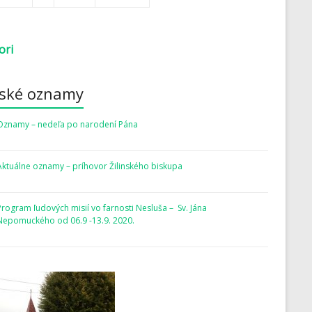
ori
rské oznamy
Oznamy – nedeľa po narodení Pána
Aktuálne oznamy – príhovor Žilinského biskupa
Program ľudových misií vo farnosti Nesluša – Sv. Jána
Nepomuckého od 06.9 -13.9. 2020.