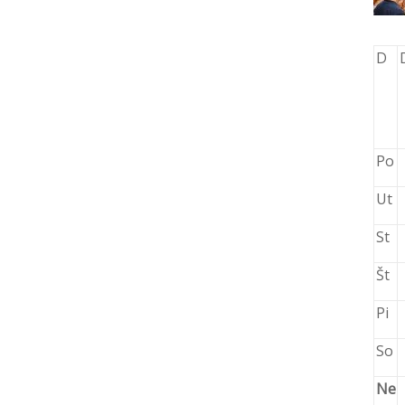
D
Po
Ut
St
Št
Pi
So
Ne