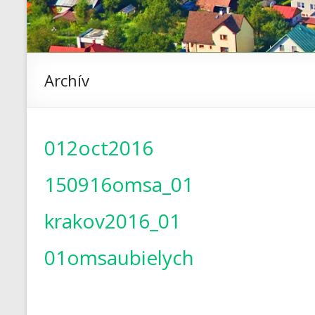
Archív
012oct2016
150916omsa_01
krakov2016_01
01omsaubielych