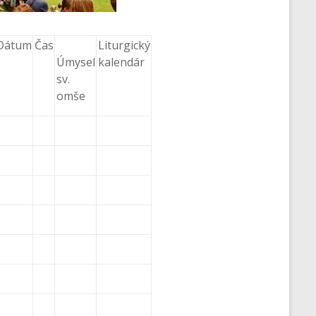
Dátum
Čas
Liturgický
Úmysel
kalendár
sv.
omše