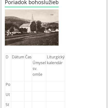
Poriadok bohoslužieb
D
Dátum
Čas
Liturgický
Úmysel
kalendár
sv.
omše
Po
Ut
St