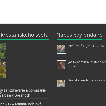
z kresťanského sveta
Naposledy pridané
Prvé sväté prijímanie 2026
Ján Nepomucký, svätec s pr
ústach
Kňazské rekolekcie v Nesluš
by za uzdravenie a pomazanie
 Šarbela v Bošanoch
 na R17 – Martina Belejová