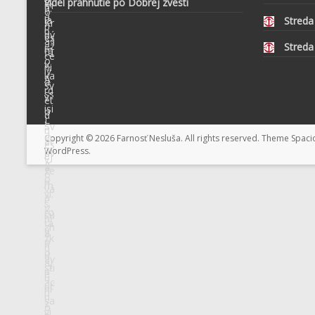
videl prahnutie po Dobrej zvesti
Streda
Streda
Copyright © 2026
Farnosť Nesluša
. All rights reserved. Theme
Spaci
WordPress
.