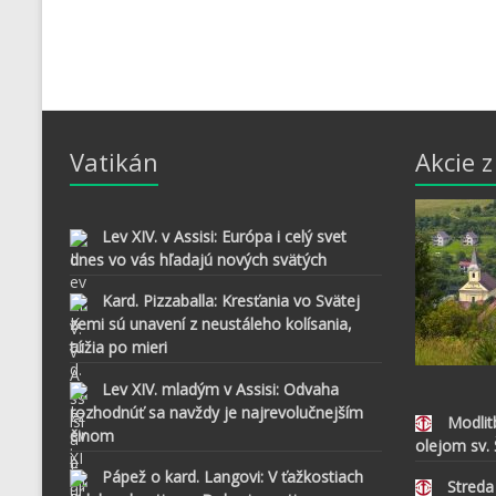
Vatikán
Akcie 
Lev XIV. v Assisi: Európa i celý svet
dnes vo vás hľadajú nových svätých
Kard. Pizzaballa: Kresťania vo Svätej
zemi sú unavení z neustáleho kolísania,
túžia po mieri
Lev XIV. mladým v Assisi: Odvaha
rozhodnúť sa navždy je najrevolučnejším
Modlit
činom
olejom sv.
Pápež o kard. Langovi: V ťažkostiach
Streda