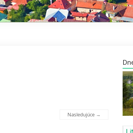
Dn
Nasledujúce →