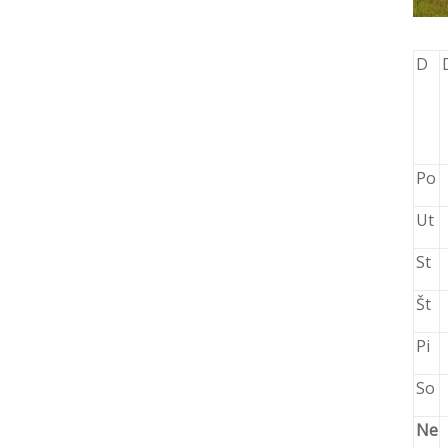
D
Po
Ut
St
Št
Pi
So
Ne