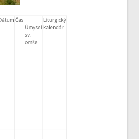
Dátum
Čas
Liturgický
Úmysel
kalendár
sv.
omše