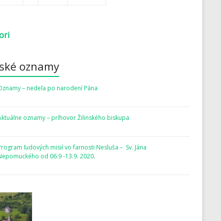
ori
rské oznamy
Oznamy – nedeľa po narodení Pána
Aktuálne oznamy – príhovor Žilinského biskupa
Program ľudových misií vo farnosti Nesluša – Sv. Jána
Nepomuckého od 06.9 -13.9. 2020.