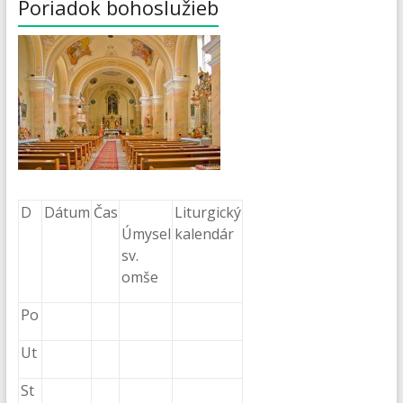
Poriadok bohoslužieb
D
Dátum
Čas
Liturgický
Úmysel
kalendár
sv.
omše
Po
Ut
St