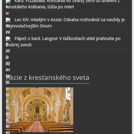
Kard. Pizzaballa: Kresťania vo Svätej zemi sú unavení z
neustáleho kolísania, túžia po mieri
Lev XIV. mladým v Assisi: Odvaha rozhodnúť sa navždy je
najrevolučnejším činom
Pápež o kard. Langovi: V ťažkostiach videl prahnutie po
Dobrej zvesti
Akcie z kresťanského sveta